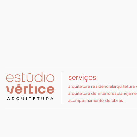
serviços
arquitetura residencial
arquitetura
arquitetura de interiores
planejame
acompanhamento de obras