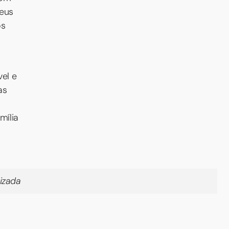
seus
os
el e
as
mília
lizada