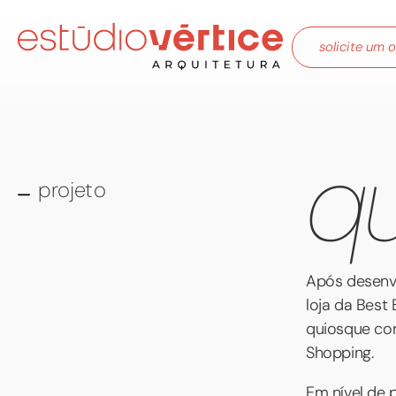
solicite um 
qu
projeto
Após desenvo
loja da Best
quiosque com
Shopping.
Em nível de 