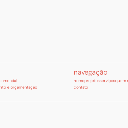
navegação
 comercial
home
projetos
serviços
quem 
nto e orçamentação
contato