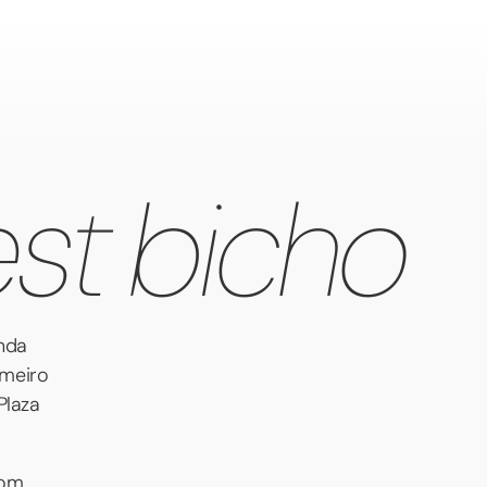
st bicho
nda
imeiro
Plaza
com